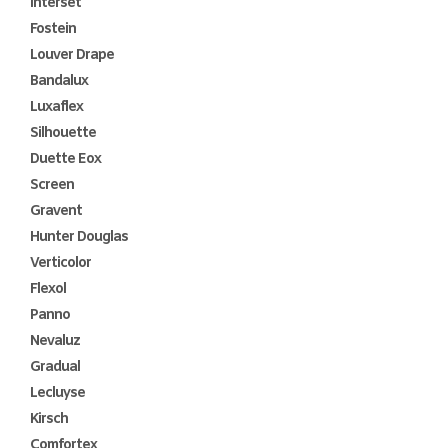
Interset
Fostein
Louver Drape
Bandalux
Luxaflex
Silhouette
Duette Eox
Screen
Gravent
Hunter Douglas
Verticolor
Flexol
Panno
Nevaluz
Gradual
Lecluyse
Kirsch
Comfortex