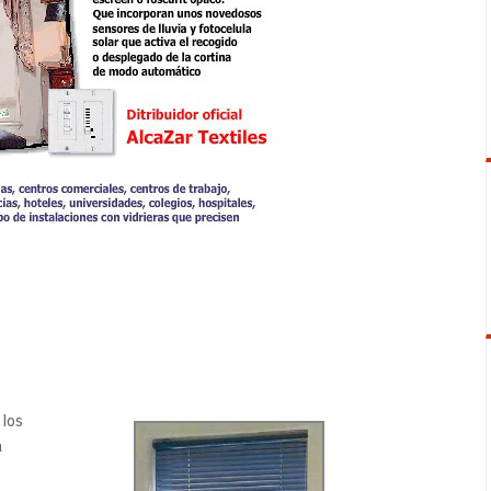
los
a